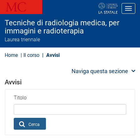
S
a
Toggl
l
t
Tecniche di radiologia medica, per
a
a
immagini e radioterapia
l
Laurea triennale
c
o
n
Home
Il corso
Avvisi
t
e
n
Naviga questa sezione
u
t
Avvisi
o
p
r
Titolo
i
n
c
i
p
a
Cerca
l
e