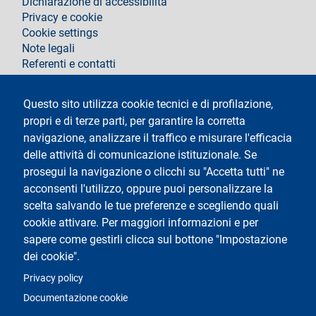
Dichiarazione di accessibilità
Privacy e cookie
Cookie settings
Note legali
Referenti e contatti
Segui La Statale su
Questo sito utilizza cookie tecnici e di profilazione,
propri e di terze parti, per garantire la corretta
navigazione, analizzare il traffico e misurare l'efficacia
delle attività di comunicazione istituzionale. Se
prosegui la navigazione o clicchi su "Accetta tutti" ne
acconsenti l'utilizzo, oppure puoi personalizzare la
Testo
Università degli Studi di Milano
scelta salvando le tue preferenze e scegliendo quali
Via Festa del Perdono 7 - 20122 Milano
cookie attivare. Per maggiori informazioni e per
Tel.
+39 02 5032 5032
Posta elettronica certificata
sapere come gestirli clicca sul bottone "Impostazione
dei cookie".
Logo
Privacy policy
Documentazione cookie