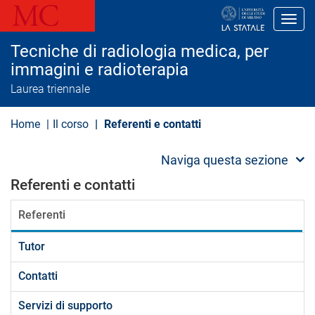
S
a
Toggl
l
t
Tecniche di radiologia medica, per
a
a
immagini e radioterapia
l
Laurea triennale
c
o
n
Home
Il corso
Referenti e contatti
t
e
n
Naviga questa sezione
u
t
Referenti e contatti
o
p
r
Referenti
i
n
c
Tutor
i
p
Contatti
a
l
e
Servizi di supporto