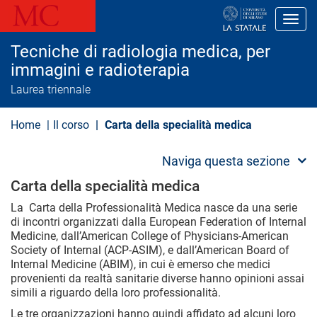
S
a
Toggl
l
t
Tecniche di radiologia medica, per
a
a
immagini e radioterapia
l
Laurea triennale
c
o
n
Home
Il corso
Carta della specialità medica
t
e
n
Naviga questa sezione
u
t
Carta della specialità medica
o
p
La Carta della Professionalità Medica nasce da una serie
r
di incontri organizzati dalla European Federation of Internal
i
n
Medicine, dall’American College of Physicians-American
c
Society of Internal (ACP-ASIM), e dall’American Board of
i
Internal Medicine (ABIM), in cui è emerso che medici
p
provenienti da realtà sanitarie diverse hanno opinioni assai
a
simili a riguardo della loro professionalità.
l
e
Le tre organizzazioni hanno quindi affidato ad alcuni loro