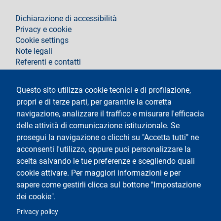
footer
Dichiarazione di accessibilità
Privacy e cookie
Cookie settings
Note legali
Referenti e contatti
Segui La Statale su
Questo sito utilizza cookie tecnici e di profilazione,
propri e di terze parti, per garantire la corretta
navigazione, analizzare il traffico e misurare l'efficacia
delle attività di comunicazione istituzionale. Se
prosegui la navigazione o clicchi su "Accetta tutti" ne
acconsenti l'utilizzo, oppure puoi personalizzare la
Testo
Università degli Studi di Milano
scelta salvando le tue preferenze e scegliendo quali
Via Festa del Perdono 7 - 20122 Milano
cookie attivare. Per maggiori informazioni e per
Tel.
+39 02 5032 5032
Posta elettronica certificata
sapere come gestirli clicca sul bottone "Impostazione
dei cookie".
Logo
Privacy policy